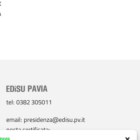
X
A
tel:
0382 305011
email:
presidenza@edisu.pv.it
posta certificata:
protocollo@pec.edisu.pv.it